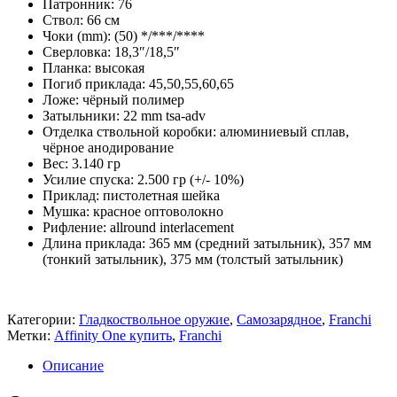
Патронник: 76
Ствол: 66 см
Чоки (mm): (50) */***/****
Сверловка: 18,3″/18,5″
Планка: высокая
Погиб приклада: 45,50,55,60,65
Ложе: чёрный полимер
Затыльники: 22 mm tsa-adv
Отделка ствольной коробки: алюминиевый сплав,
чёрное анодирование
Вес: 3.140 гр
Усилие спуска: 2.500 гр (+/- 10%)
Приклад: пистолетная шейка
Мушка: красное оптоволокно
Рифление: allround interlacement
Длина приклада: 365 мм (средний затыльник), 357 мм
(тонкий затыльник), 375 мм (толстый затыльник)
Категории:
Гладкоствольное оружие
,
Самозарядное
,
Franchi
Метки:
Affinity One купить
,
Franchi
Описание