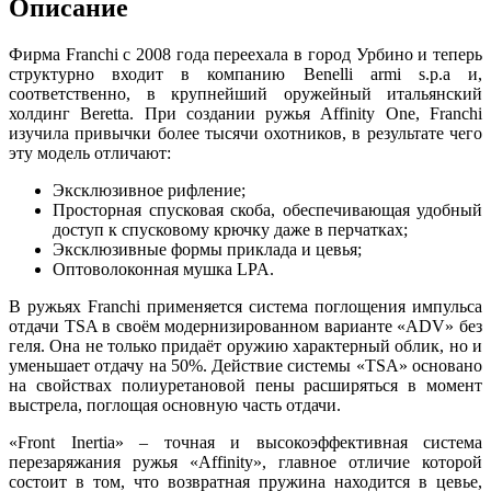
Описание
Фирма Franchi с 2008 года переехала в город Урбино и теперь
структурно входит в компанию Benelli armi s.p.a и,
соответственно, в крупнейший оружейный итальянский
холдинг Beretta. При создании ружья Affinity One, Franchi
изучила привычки более тысячи охотников, в результате чего
эту модель отличают:
Эксклюзивное рифление;
Просторная спусковая скоба, обеспечивающая удобный
доступ к спусковому крючку даже в перчатках;
Эксклюзивные формы приклада и цевья;
Оптоволоконная мушка LPA.
В ружьях Franchi применяется система поглощения импульса
отдачи TSA в своём модернизированном варианте «ADV» без
геля. Она не только придаёт оружию характерный облик, но и
уменьшает отдачу на 50%. Действие системы «TSA» основано
на свойствах полиуретановой пены расширяться в момент
выстрела, поглощая основную часть отдачи.
«Front Inertia» – точная и высокоэффективная система
перезаряжания ружья «Affinity», главное отличие которой
состоит в том, что возвратная пружина находится в цевье,