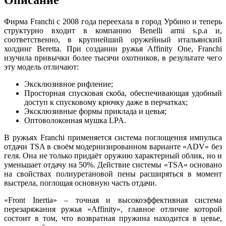
Описание
Фирма Franchi с 2008 года переехала в город Урбино и теперь
структурно входит в компанию Benelli armi s.p.a и,
соответственно, в крупнейший оружейный итальянский
холдинг Beretta. При создании ружья Affinity One, Franchi
изучила привычки более тысячи охотников, в результате чего
эту модель отличают:
Эксклюзивное рифление;
Просторная спусковая скоба, обеспечивающая удобный
доступ к спусковому крючку даже в перчатках;
Эксклюзивные формы приклада и цевья;
Оптоволоконная мушка LPA.
В ружьях Franchi применяется система поглощения импульса
отдачи TSA в своём модернизированном варианте «ADV» без
геля. Она не только придаёт оружию характерный облик, но и
уменьшает отдачу на 50%. Действие системы «TSA» основано
на свойствах полиуретановой пены расширяться в момент
выстрела, поглощая основную часть отдачи.
«Front Inertia» – точная и высокоэффективная система
перезаряжания ружья «Affinity», главное отличие которой
состоит в том, что возвратная пружина находится в цевье,