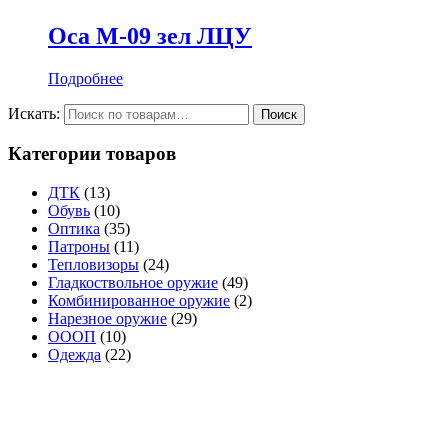
Оса М-09 зел ЛЦУ
Подробнее
Искать:
Категории товаров
ДТК
(13)
Обувь
(10)
Оптика
(35)
Патроны
(11)
Тепловизоры
(24)
Гладкоствольное оружие
(49)
Комбинированное оружие
(2)
Нарезное оружие
(29)
ОООП
(10)
Одежда
(22)
Обращаем Ваше внимание на то, что данный сайт носит исключительно и
Российской Федерации. Для получения подробной информации о наличии прод