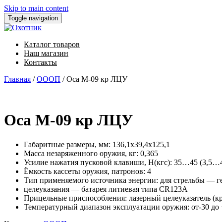
Skip to main content
Toggle navigation
Каталог товаров
Наш магазин
Контакты
Главная
/
ОООП
/ Оса М-09 кр ЛЦУ
Оса М-09 кр ЛЦУ
Габаритные размеры, мм: 136,1х39,4х125,1
Масса незаряженного оружия, кг: 0,365
Усилие нажатия пусковой клавиши, Н(кгс): 35…45 (3,5…4
Ёмкость кассеты оружия, патронов: 4
Тип применяемого источника энергии: для стрельбы — 
целеуказания — батарея литиевая типа CR123A
Прицельные приспособления: лазерный целеуказатель (к
Температурный диапазон эксплуатации оружия: от-30 до