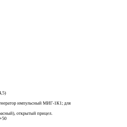
,5)
генератор импульсный МИГ-1К1; для
расный), открытый прицел.
 +50