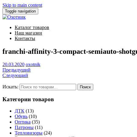
Skip to main content
Toggle navigation
Каталог товаров
Наш магазин
Контакты
franchi-affinity-3-compact-semiauto-shot
20.03.2020
oxotnik
Предыдущий
Следующий
Искать:
Категории товаров
ДТК
(13)
Обувь
(10)
Оптика
(35)
Патроны
(11)
Тепловизоры
(24)