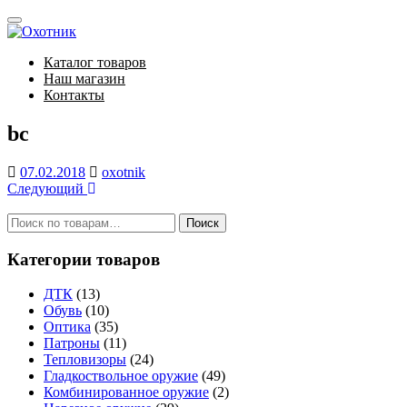
Skip
Toggle
to
navigation
main
Каталог товаров
content
Наш магазин
Контакты
bc
07.02.2018
oxotnik
Следующий
Искать:
Категории товаров
ДТК
(13)
Обувь
(10)
Оптика
(35)
Патроны
(11)
Тепловизоры
(24)
Гладкоствольное оружие
(49)
Комбинированное оружие
(2)