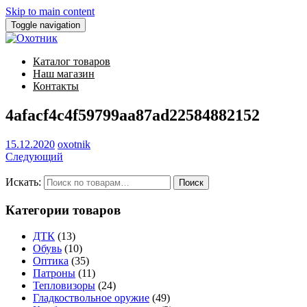
Skip to main content
Toggle navigation
Каталог товаров
Наш магазин
Контакты
4afacf4c4f59799aa87ad22584882152
15.12.2020
oxotnik
Следующий
Искать:
Категории товаров
ДТК
(13)
Обувь
(10)
Оптика
(35)
Патроны
(11)
Тепловизоры
(24)
Гладкоствольное оружие
(49)